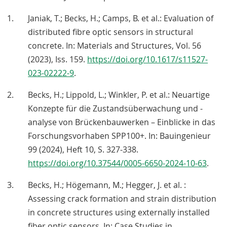
Janiak, T.; Becks, H.; Camps, B. et al.: Evaluation of
distributed fibre optic sensors in structural
concrete. In: Materials and Structures, Vol. 56
(2023), Iss. 159.
https://doi.org/10.1617/s11527-
023-02222-9
.
Becks, H.; Lippold, L.; Winkler, P. et al.: Neuartige
Konzepte für die Zustandsüberwachung und -
analyse von Brückenbauwerken – Einblicke in das
Forschungsvorhaben SPP100+. In: Bauingenieur
99 (2024), Heft 10, S. 327-338.
https://doi.org/10.37544/0005-6650-2024-10-63
.
Becks, H.; Högemann, M.; Hegger, J. et al. :
Assessing crack formation and strain distribution
in concrete structures using externally installed
fiber optic sensors. In: Case Studies in