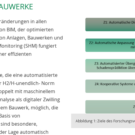
BAUWERKE
eränderungen in allen
von BIM, der optimierten
von Anlagen, Bauwerken und
Monitoring (SHM) fungiert
ner effizienten
e, die eine automatisierte
er H2/H-unendlich- Norm
oppelt mit maschinellem
alyse als digitaler Zwilling
dem Bauwerk, möglich, die
Basis von
Abbildung 1: Ziele des Forschungs
 sind besondere,
n der Lage automatisch