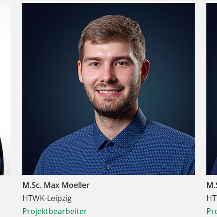
M.Sc. Max Moeller
M.
HTWK-Leipzig
HT
Projektbearbeiter
Pr