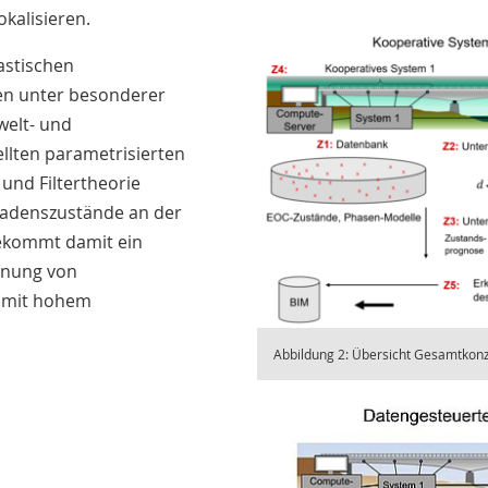
kalisieren.
astischen
en unter besonderer
welt- und
llten parametrisierten
und Filtertheorie
hadenszustände an der
bekommt damit ein
anung von
 mit hohem
Abbildung 2: Übersicht Gesamtkon