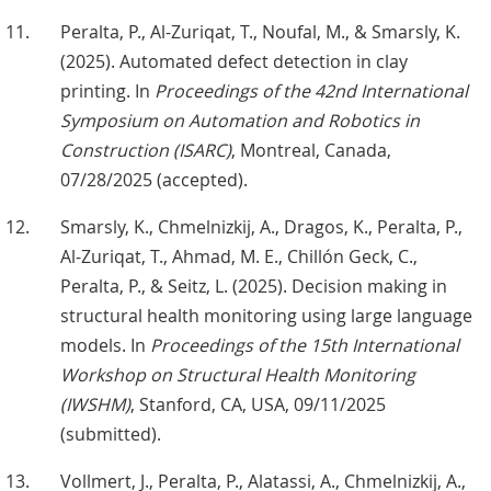
Peralta, P., Al-Zuriqat, T., Noufal, M., & Smarsly, K.
(2025). Automated defect detection in clay
printing. In
Proceedings of the 42nd International
Symposium on Automation and Robotics in
Construction (ISARC)
, Montreal, Canada,
07/28/2025 (accepted).
Smarsly, K., Chmelnizkij, A., Dragos, K., Peralta, P.,
Al-Zuriqat, T., Ahmad, M. E., Chillón Geck, C.,
Peralta, P., & Seitz, L. (2025). Decision making in
structural health monitoring using large language
models. In
Proceedings of the 15th International
Workshop on Structural Health Monitoring
(IWSHM)
, Stanford, CA, USA, 09/11/2025
(submitted).
Vollmert, J., Peralta, P., Alatassi, A., Chmelnizkij, A.,